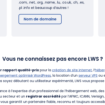
.com, .net, .org, .name, .lu, .co.uk, .ch, .es,
.pl .info et beaucoup d’autres !
Nom de domaine
Vous ne connaissez pas encore LWS ?
r rapport qualité-prix
pour la
création de site internet
, l’
hébe
bergement optimisé WordPress
, la location d’un
serveur VPS
ou e
us soyez débutant ou utilisateur expérimenté, LWS vous propose 
fiance à l’expertise d’un professionnel de l’hébergement web, d
du secteur et un
registrar accrédité
par l’AFNIC, ICANN, Verisign
 vous garantit un partenaire fiable, reconnu et toujours accessib